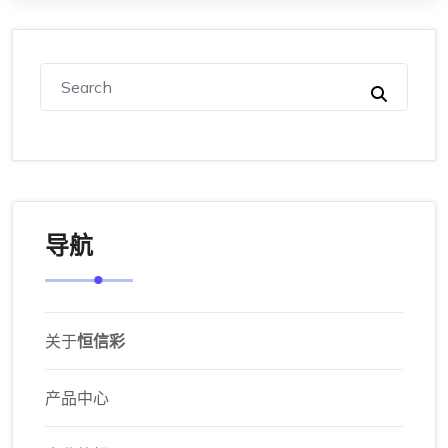
导航
关于
恒信彩
产品中心