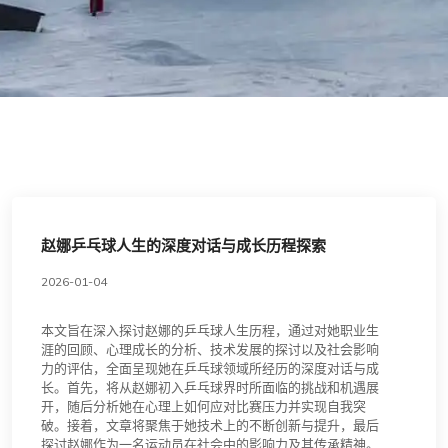
赵娜乒乓球人生的深度对话与成长历程探索
2026-01-04
本文旨在深入探讨赵娜的乒乓球人生历程，通过对她职业生
涯的回顾、心理成长的分析、技术发展的探讨以及社会影响
力的评估，全面呈现她在乒乓球领域所经历的深度对话与成
长。首先，将从赵娜初入乒乓球界时所面临的挑战和机遇展
开，随后分析她在心理上如何应对比赛压力并实现自我突
破。接着，文章将聚焦于她技术上的不断创新与提升，最后
探讨赵娜作为一名运动员在社会中的影响力及其传承精神。