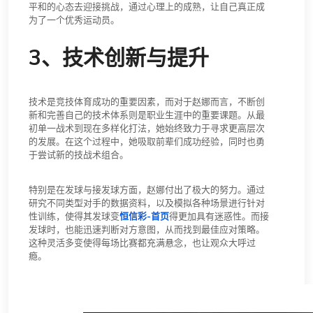
平和的心态去迎接挑战，通过心理上的成熟，让自己真正成
为了一个优秀运动员。
3、技术创新与提升
技术是竞技体育成功的重要因素，而对于赵娜而言，不断创
新和完善自己的技术体系则是职业生涯中的重要课题。从最
初单一战术到现在多样化打法，她始终致力于寻求更高层次
的发展。在这个过程中，她吸取前辈们成功经验，同时也勇
于尝试新的技战术组合。
特别是在发球与接发球方面，赵娜付出了极大的努力。通过
研究不同类型对手的数据资料，以及模拟各种场景进行针对
性训练，使得其发球变
恒信彩-首页
得更加具有迷惑性。而接
发球时，也能迅速判断对方意图，从而找到最佳应对策略。
这种灵活多变使得每场比赛都充满悬念，也让观众大呼过
瘾。