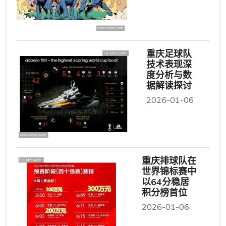
重庆足球队
技术表现深
度分析与数
据解读探讨
2026-01-06
重庆排球队在
世界锦标赛中
以64分稳居
积分榜首位
2026-01-06