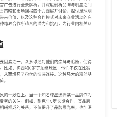
言广告进行全景解析，并深度剖析品牌与明星之间
言策略和市场回报四个方面展开讨论，探讨足球明
带来价值，以及这种合作模式对未来商业活动的启
种跨界合作所蕴含的潜力和挑战，为行业内相关从
值
要因素之一。众多球迷对他们的崇拜与追随，使得
。比如，梅西和C罗等顶级球星，他们不仅在比赛
，从而增强了粉丝的情感连接。这种强大的粉丝基
值。
象的一致性上。当一个知名球星选择某一品牌作为
费者的关注。例如，耐克与C罗长期合作，其品牌
相辅相成的关系，不仅提升了品牌曝光率，也加深