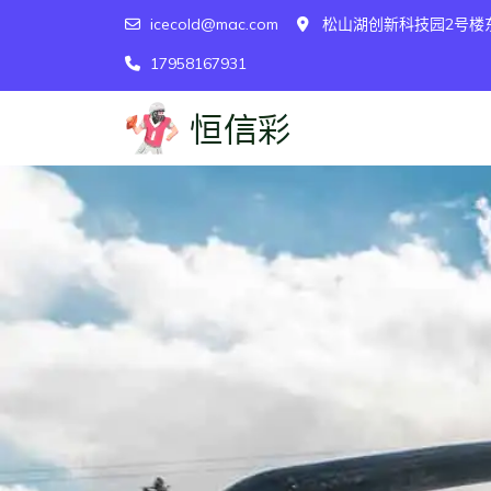
icecold@mac.com
松山湖创新科技园2号楼
17958167931