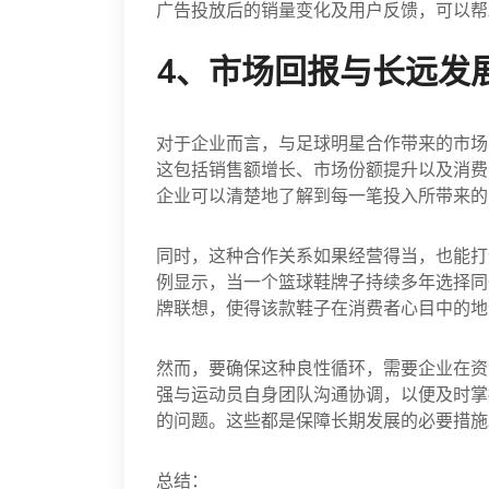
广告投放后的销量变化及用户反馈，可以帮
4、市场回报与长远发
对于企业而言，与足球明星合作带来的市场
这包括销售额增长、市场份额提升以及消费
企业可以清楚地了解到每一笔投入所带来的
同时，这种合作关系如果经营得当，也能打
例显示，当一个篮球鞋牌子持续多年选择同
牌联想，使得该款鞋子在消费者心目中的地
然而，要确保这种良性循环，需要企业在资
强与运动员自身团队沟通协调，以便及时掌
的问题。这些都是保障长期发展的必要措施
总结：