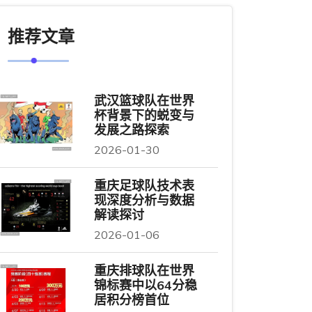
推荐文章
武汉篮球队在世界
杯背景下的蜕变与
发展之路探索
2026-01-30
重庆足球队技术表
现深度分析与数据
解读探讨
2026-01-06
重庆排球队在世界
锦标赛中以64分稳
居积分榜首位