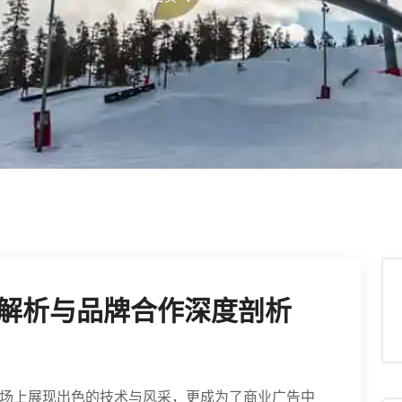
解析与品牌合作深度剖析
场上展现出色的技术与风采，更成为了商业广告中