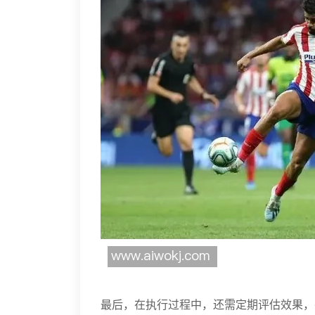
最后，在执行过程中，还需定期评估效果，