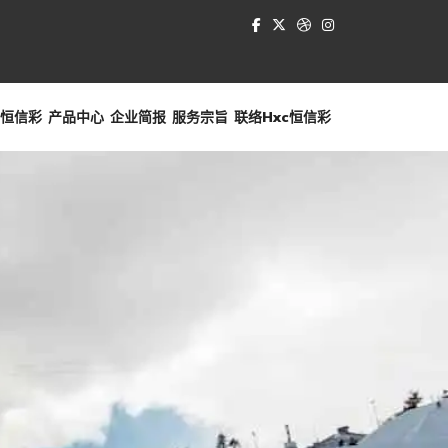
恒信彩
产品中心
企业简报
服务宗旨
联络
Hxc恒信彩