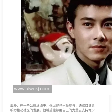
此外，在一些公益活动中，张卫健也积极参与，通过自身影
响力推动社区的发展。他希望能够用自己的力量去支持青少