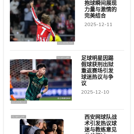
抱球瞬间展现
力量与激情的
完美结合
2025-12-11
足球明星因踢
假球获刑出狱
重返赛场引发
球迷热议与争
议
2025-12-10
西安网球队战
术引发热议球
迷与教练意见