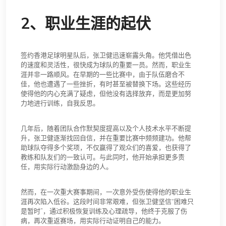
2、职业生涯的起伏
签约香港足球明星队后，张卫健迅速崭露头角。他凭借出色
的速度和灵活性，很快成为球队的重要一员。然而，职业生
涯并非一路顺风。在早期的一些比赛中，由于队伍磨合不
佳，他也遭遇了一些挫折，有时甚至被替换下场。这些经历
使得他的内心充满了疑虑，但他没有选择放弃，而是更加努
力地进行训练，自我反思。
几年后，随着团队合作默契度提高以及个人技术水平不断提
升，张卫健逐渐找回自信，并在重要比赛中频频建功。他帮
助球队夺得多个奖项，不仅赢得了观众们的喜爱，也获得了
教练和队友们的一致认可。与此同时，他开始承担更多责
任，用实际行动激励身边的人。
然而，在一次重大赛事期间，一次意外受伤使得他的职业生
涯再次陷入低谷。这段时间非常艰难，但张卫健坚信“困难只
是暂时”，通过积极恢复训练及心理疏导，他终于克服了伤
病，再次重返赛场，用实际行动证明自己的能力。