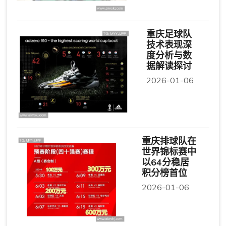
重庆足球队
技术表现深
度分析与数
据解读探讨
2026-01-06
重庆排球队在
世界锦标赛中
以64分稳居
积分榜首位
2026-01-06