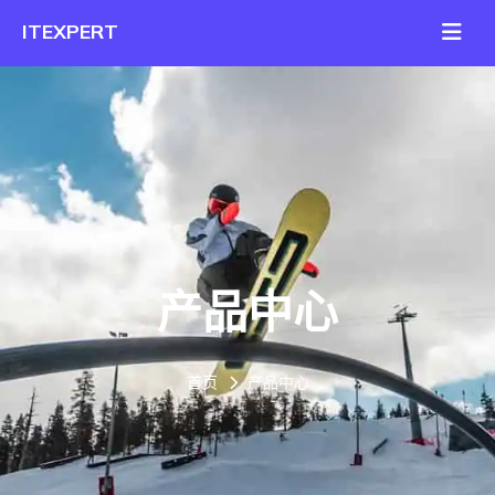
产品中心
首页
产品中心