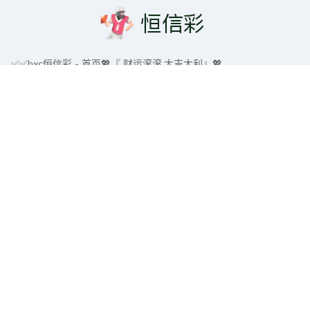
✅✅hxc恒信彩 - 首页💖『 财运滚滚,大吉大利』💖
恒信彩,hxc恒信彩,恒信彩-首页,恒信彩首页快速注
册链接入口🎯、APP下载📱、平台首页及登录服
务。作为中国区领先的平台,为用户提供安全、稳定
的注册体验,24小时客服随时在线支持。立即前往官
网,轻松注册,畅享高品质平台服务
地址:
松山湖创新科技园2号楼东莞信托有限公司
电话:
17958167931
邮箱:
icecold@mac.com
导航