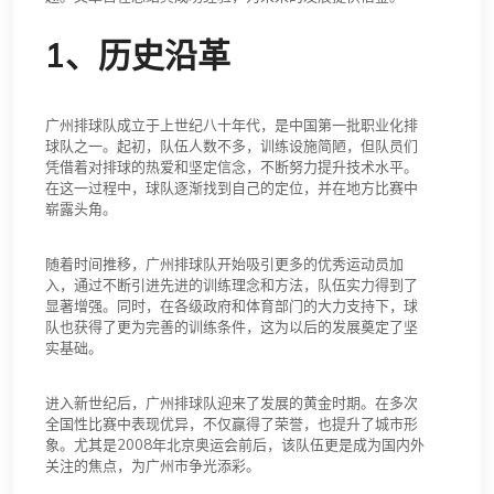
1、历史沿革
广州排球队成立于上世纪八十年代，是中国第一批职业化排
球队之一。起初，队伍人数不多，训练设施简陋，但队员们
凭借着对排球的热爱和坚定信念，不断努力提升技术水平。
在这一过程中，球队逐渐找到自己的定位，并在地方比赛中
崭露头角。
随着时间推移，广州排球队开始吸引更多的优秀运动员加
入，通过不断引进先进的训练理念和方法，队伍实力得到了
显著增强。同时，在各级政府和体育部门的大力支持下，球
队也获得了更为完善的训练条件，这为以后的发展奠定了坚
实基础。
进入新世纪后，广州排球队迎来了发展的黄金时期。在多次
全国性比赛中表现优异，不仅赢得了荣誉，也提升了城市形
象。尤其是2008年北京奥运会前后，该队伍更是成为国内外
关注的焦点，为广州市争光添彩。