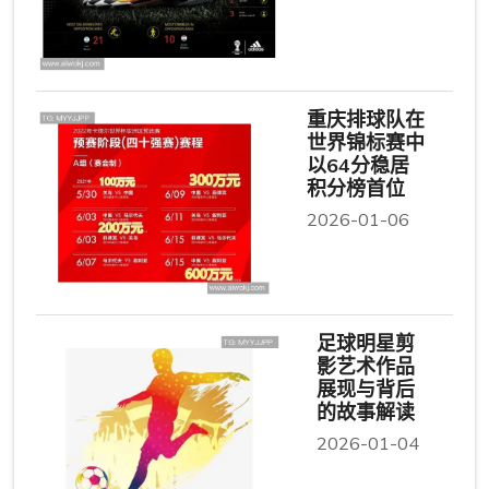
重庆排球队在
世界锦标赛中
以64分稳居
积分榜首位
2026-01-06
足球明星剪
影艺术作品
展现与背后
的故事解读
2026-01-04