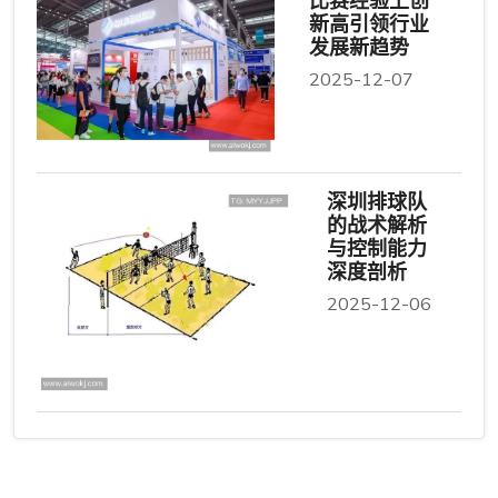
比赛经验上创
新高引领行业
发展新趋势
2025-12-07
深圳排球队
的战术解析
与控制能力
深度剖析
2025-12-06