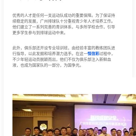
优秀的人才是任何一支运动队成功的重要保障。为了保证持
续稳定的发展，广州排球队十分重视青少年人才培养工作。
他们建立了一系列完善的青训体系，与多所学校合作，引导
更多学生参与到排球运动中来。
此外，俱乐部还开设专业培训班，由经验丰富的教练团队进
行指导，以此发掘和培养潜力选手。在这一
恒信彩
过程中，
不少年轻运动员脱颖而出，他们不仅为俱乐部注入新鲜血
液，也成为国家队的一部分，为国争光。