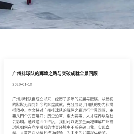
广州排球队的辉煌之路与突破成就全景回顾
2026-01-19
广州排球队自成立以来，经历了多年的发展与磨砺，从最初
的默默无闻到如今的辉煌成就，充分展现了团队的努力和拼
搏精神。本文将对广州排球队的辉煌之路进行全景回顾，主
要从四个方面展开：历史沿革、重大赛事、人才培养以及社
会影响。通过这四个维度，我们可以更加全面地理解广州排
球队如何在竞争激烈的体育环境中不断突破自我，实现卓
越。文章旨在总结其成功经验，为未来的发展提供借鉴。