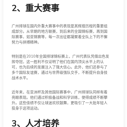
2、重大赛事
广州排球在国内外重大赛事中的表现是其辉煌历程的重要组
成部分。从早期的地方联赛，到后来的全国锦标赛，再到国
际赛事，如亚锦赛等，每一次出征都凝聚着全队上下的不懈
努力与拼搏精神。
特别是在2010年全国排球锦标赛上，广州代表队凭借出色发
挥夺冠，这一胜利不仅证明了他们在国内顶尖水平上的认
可，也为后续的发展注入了强大信心。此外，他们还参与了
多个国际友谊赛，通过与世界级强队交手，不断提升自身技
战术水平。
近年来，在亚洲杯及其他国际赛事中，广州排球队同样有着
亮眼表现。他们通过积极备战和科学训练，使得成绩不断攀
升。这些佳绩不仅让球迷欢欣鼓舞，更吸引了一大批年轻人
投身于这项运动。
3、人才培养